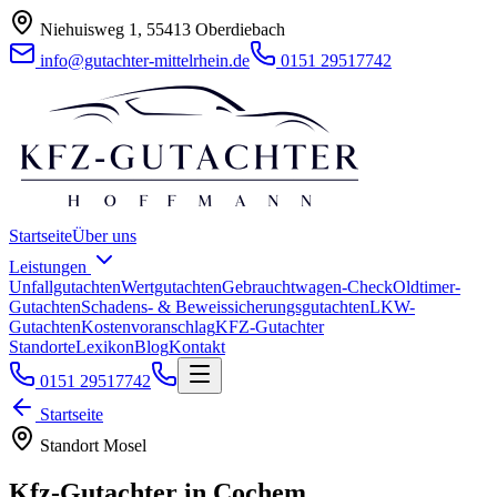
Niehuisweg 1, 55413 Oberdiebach
info@gutachter-mittelrhein.de
0151 29517742
Startseite
Über uns
Leistungen
Unfallgutachten
Wertgutachten
Gebrauchtwagen-Check
Oldtimer-
Gutachten
Schadens- & Beweissicherungsgutachten
LKW-
Gutachten
Kostenvoranschlag
KFZ-Gutachter
Standorte
Lexikon
Blog
Kontakt
0151 29517742
Startseite
Standort
Mosel
Kfz-Gutachter in
Cochem