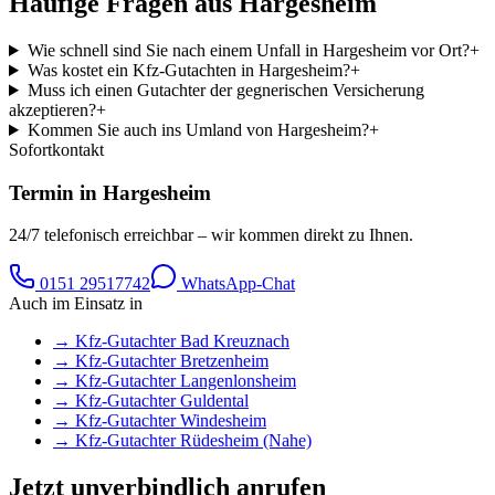
Häufige Fragen aus
Hargesheim
Wie schnell sind Sie nach einem Unfall in Hargesheim vor Ort?
+
Was kostet ein Kfz-Gutachten in Hargesheim?
+
Muss ich einen Gutachter der gegnerischen Versicherung
akzeptieren?
+
Kommen Sie auch ins Umland von Hargesheim?
+
Sofortkontakt
Termin in
Hargesheim
24/7 telefonisch erreichbar – wir kommen direkt zu Ihnen.
0151 29517742
WhatsApp-Chat
Auch im Einsatz in
→ Kfz-Gutachter
Bad Kreuznach
→ Kfz-Gutachter
Bretzenheim
→ Kfz-Gutachter
Langenlonsheim
→ Kfz-Gutachter
Guldental
→ Kfz-Gutachter
Windesheim
→ Kfz-Gutachter
Rüdesheim (Nahe)
Jetzt unverbindlich anrufen