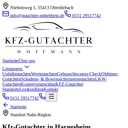
Niehuisweg 1, 55413 Oberdiebach
info@gutachter-mittelrhein.de
0151 29517742
Startseite
Über uns
Leistungen
Unfallgutachten
Wertgutachten
Gebrauchtwagen-Check
Oldtimer-
Gutachten
Schadens- & Beweissicherungsgutachten
LKW-
Gutachten
Kostenvoranschlag
KFZ-Gutachter
Standorte
Lexikon
Blog
Kontakt
0151 29517742
Startseite
Standort
Nahe-Region
Kfz-Gutachter in
Hargesheim