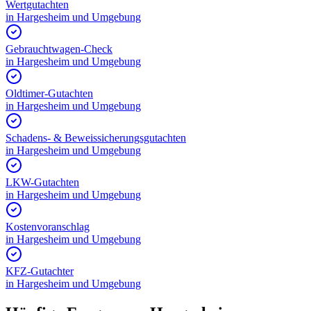
Wertgutachten
in
Hargesheim
und Umgebung
Gebrauchtwagen-Check
in
Hargesheim
und Umgebung
Oldtimer-Gutachten
in
Hargesheim
und Umgebung
Schadens- & Beweissicherungsgutachten
in
Hargesheim
und Umgebung
LKW-Gutachten
in
Hargesheim
und Umgebung
Kostenvoranschlag
in
Hargesheim
und Umgebung
KFZ-Gutachter
in
Hargesheim
und Umgebung