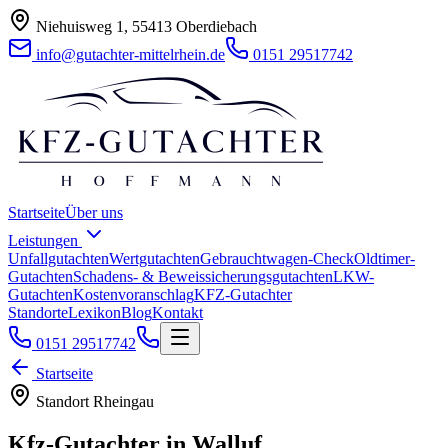
Niehuisweg 1, 55413 Oberdiebach
info@gutachter-mittelrhein.de
0151 29517742
Startseite
Über uns
Leistungen
Unfallgutachten
Wertgutachten
Gebrauchtwagen-Check
Oldtimer-
Gutachten
Schadens- & Beweissicherungsgutachten
LKW-
Gutachten
Kostenvoranschlag
KFZ-Gutachter
Standorte
Lexikon
Blog
Kontakt
0151 29517742
Startseite
Standort
Rheingau
Kfz-Gutachter in
Walluf