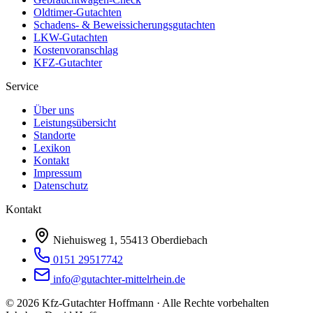
Oldtimer-Gutachten
Schadens- & Beweissicherungsgutachten
LKW-Gutachten
Kostenvoranschlag
KFZ-Gutachter
Service
Über uns
Leistungsübersicht
Standorte
Lexikon
Kontakt
Impressum
Datenschutz
Kontakt
Niehuisweg 1, 55413 Oberdiebach
0151 29517742
info@gutachter-mittelrhein.de
©
2026
Kfz-Gutachter Hoffmann · Alle Rechte vorbehalten