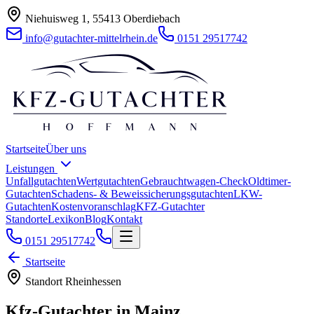
Niehuisweg 1, 55413 Oberdiebach
info@gutachter-mittelrhein.de
0151 29517742
Startseite
Über uns
Leistungen
Unfallgutachten
Wertgutachten
Gebrauchtwagen-Check
Oldtimer-
Gutachten
Schadens- & Beweissicherungsgutachten
LKW-
Gutachten
Kostenvoranschlag
KFZ-Gutachter
Standorte
Lexikon
Blog
Kontakt
0151 29517742
Startseite
Standort
Rheinhessen
Kfz-Gutachter in
Mainz