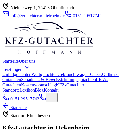
Niehuisweg 1, 55413 Oberdiebach
info@gutachter-mittelrhein.de
0151 29517742
Startseite
Über uns
Leistungen
Unfallgutachten
Wertgutachten
Gebrauchtwagen-Check
Oldtimer-
Gutachten
Schadens- & Beweissicherungsgutachten
LKW-
Gutachten
Kostenvoranschlag
KFZ-Gutachter
Standorte
Lexikon
Blog
Kontakt
0151 29517742
Startseite
Standort
Rheinhessen
Kfz-Gutachter in
Ockenheim